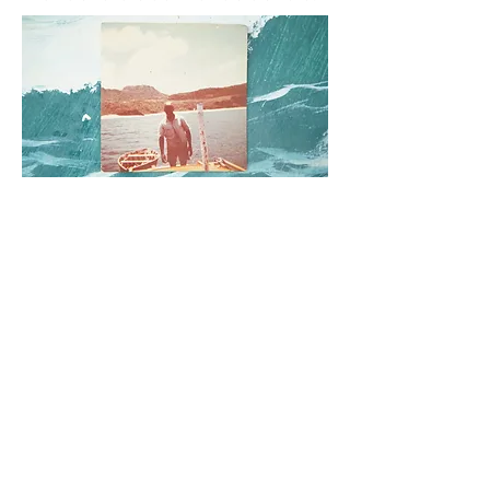
Escudo
(dir: Andrey Haag, Santi com
cifrão, 2025, 8’ | São Vicente / SP)
Sinopse:
Escudo levanta uma
reflexão sobre o fim da ditadura
por meio das operações
genocidas que marcaram a
história da Baixada Santista
desde a formação de seu
território. Entre elas, os